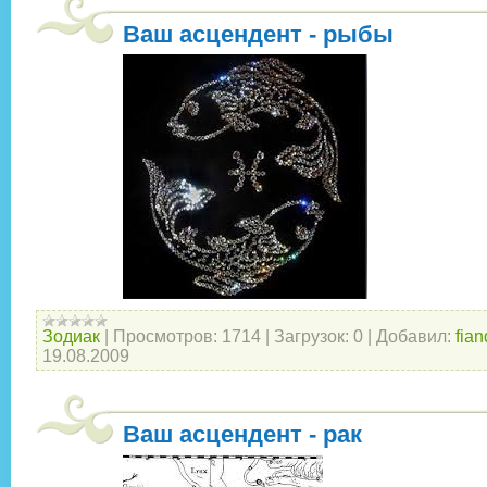
Ваш асцендент - рыбы
Зодиак
|
Просмотров:
1714
|
Загрузок:
0
|
Добавил:
fian
19.08.2009
Ваш асцендент - рак