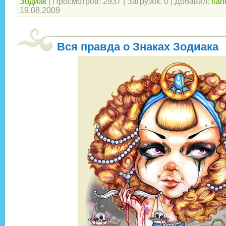
Зодиак
|
Просмотров:
2937
|
Загрузок:
0
|
Добавил:
fian
19.08.2009
Вся правда о Знаках Зодиака