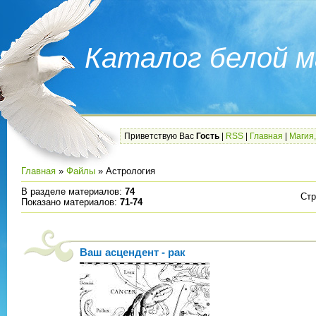
Каталог белой м
Приветствую Вас
Гость
|
RSS
|
Главная
|
Магия,
Главная
»
Файлы
» Астрология
В разделе материалов
:
74
Ст
Показано материалов
:
71-74
Ваш асцендент - рак