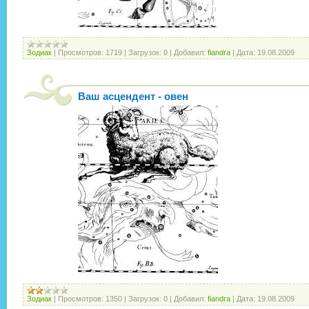
Зодиак
|
Просмотров:
1719
|
Загрузок:
0
|
Добавил:
fiandra
|
Дата:
19.08.2009
Ваш асцендент - овен
Зодиак
|
Просмотров:
1350
|
Загрузок:
0
|
Добавил:
fiandra
|
Дата:
19.08.2009