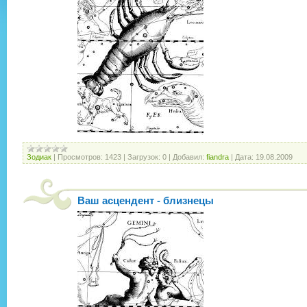
Зодиак
|
Просмотров:
1423
|
Загрузок:
0
|
Добавил:
fiandra
|
Дата:
19.08.2009
Ваш асцендент - близнецы