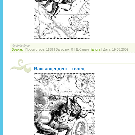
Зодиак
|
Просмотров:
1158
|
Загрузок:
0
|
Добавил:
fiandra
|
Дата:
19.08.2009
Ваш асцендент - телец