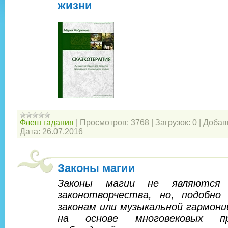
жизни
Флеш гадания
|
Просмотров:
3768
|
Загрузок:
0
|
Добав
Дата:
26.07.2016
Законы магии
Законы магии не являются 
законотворчества, но, подобно
законам или музыкальной гармони
на основе многовековых пра