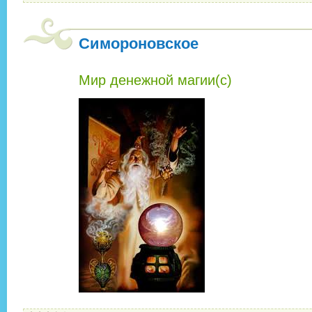
Симороновское
Мир денежной магии(c)