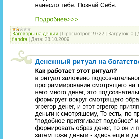
нанесло тебе. Познай Себя.
Подробнее>>>
Заговоры на деньги
|
Просмотров:
9722
|
Загрузок:
0
|
fiandra
|
Дата:
28.10.2009
Денежный ритуал на богатств
Как работает этот ритуал?
в ритуал заложено подсознательно
программирование смотрящего на т
него много денег, это подсознател
формирует вокруг смотрящего образ
эгрегор денег, и этот эгрегор притя
деньги к смотрящему, То есть, по 
"подобное притягивает подобное" и
формировать образ денег, то он и 
затем тоже деньги - здесь еще и д