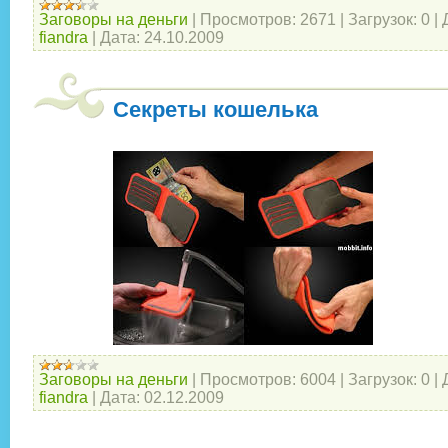
Заговоры на деньги
|
Просмотров:
2671
|
Загрузок:
0
|
fiandra
|
Дата:
24.10.2009
Секреты кошелька
Заговоры на деньги
|
Просмотров:
6004
|
Загрузок:
0
|
fiandra
|
Дата:
02.12.2009