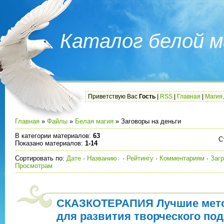
Каталог белой м
Приветствую Вас
Гость
|
RSS
|
Главная
|
Магия,
Главная
»
Файлы
»
Белая магия
» Заговоры на деньги
В категории материалов
:
63
С
Показано материалов
:
1-14
Сортировать по
:
Дате
·
Названию
·
Рейтингу
·
Комментариям
·
Заг
Просмотрам
СКАЗКОТЕРАПИЯ Лучшие мет
для развития творческого под