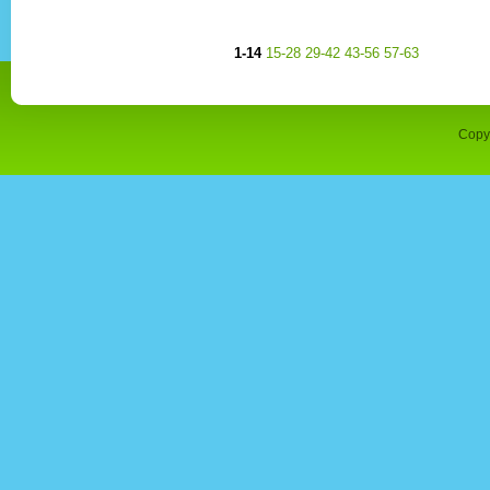
1-14
15-28
29-42
43-56
57-63
Copy