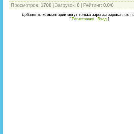
Просмотров
:
1700
|
Загрузок
:
0
|
Рейтинг
:
0.0
/
0
Добавлять комментарии могут только зарегистрированные п
[
Регистрация
|
Вход
]