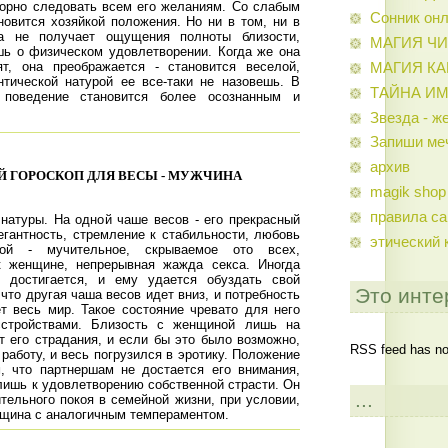
окорно следовать всем его желаниям. Со слабым
Сонник он
новится хозяйкой положения. Но ни в том, ни в
а не получает ощущения полноты близости,
МАГИЯ Ч
шь о физическом удовлетворении. Когда же она
ят, она преображается - становится веселой,
МАГИЯ К
нтической натурой ее все-таки не назовешь. В
ТАЙНА И
 поведение становится более осознанным и
Звезда - ж
Запиши ме
архив
 ГОРОСКОП ДЛЯ ВЕСЫ - МУЖЧИНА
magik shop
правила са
 натуры. На одной чаше весов - его прекрасный
егантность, стремление к стабильности, любовь
этический 
ой - мучительное, скрываемое ото всех,
к женщине, непрерывная жажда секса. Иногда
я достигается, и ему удается обуздать свой
Это инте
 что другая чаша весов идет вниз, и потребность
т весь мир. Такое состояние чревато для него
сстройствами. Близость с женщиной лишь на
т его страдания, и если бы это было возможно,
RSS feed has not
 работу, и весь погрузился в эротику. Положение
, что партнершам не достается его внимания,
лишь к удовлетворению собственной страсти. Он
...
тельного покоя в семейной жизни, при условии,
нщина с аналогичным темпераментом.