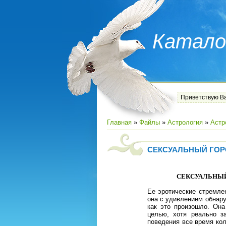
Катало
Приветствую В
Главная
»
Файлы
»
Астрология
»
Астр
СЕКСУАЛЬНЫЙ ГОР
СЕКСУАЛЬНЫЙ
Ее эротические стремле
она с удивлением обнару
как это произошло. Она
целью, хотя реально з
поведения все время ко