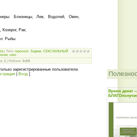
неры: Близнецы, Лев, Водолей, Овен,
 Козерог, Рак;
о: Рыбы.
dra
|
Теги
:
гороскоп
,
Зодиак
,
СЕКСУАЛЬНЫЙ
логия
,
секс
ии
:
1
|
Рейтинг
:
0.0
/
0
только зарегистрированные пользователи.
Полезно
истрация
|
Вход
]
Время денег 
БЛАГОполучия