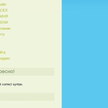
лайн
ИСЕЛ
АМНЯ
МЕНИ
елание
чту
йта
кодекс
ресно!
 correct syntax.