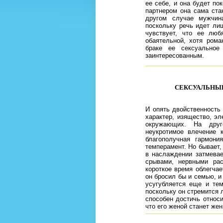
ее себе, и она будет п
партнером она сама ста
другом случае мужчин
поскольку речь идет ли
чувствует, что ее люб
обаятельной, хотя рома
браке ее сексуальное
заинтересованным.
СЕКСУАЛЬНЫЙ
И опять двойственность
характер, изящество, эл
окружающих. На друг
неукротимое влечение 
благополучная гармони
темперамент. Но бывает,
в наслаждении затмевае
срывами, нервными ра
короткое время облегчае
он бросил бы и семью, и
усугубляется еще и тем
поскольку он стремится 
способен достичь относи
что его женой станет же