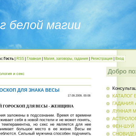
г белой магии
ас
Гость
|
RSS
|
Главная
|
Магия, заговоры, гадания
|
Регистрация
|
Вход
Добро по
ология и секс
Консульта
ОСКОП ДЛЯ ЗНАКА ВЕСЫ
КАТАЛОГ 
17.09.2009, 00:06
ГАДАНИЯ н
 ГОРОСКОП ДЛЯ ВЕСЫ - ЖЕНЩИНА
ЛУННАЯ 
ния заложены в подсознании. Время от времени
АСТРОЛО
живает себя в новой постели и не может понять,
 темпераментна, но секс не является для нее
ФЕН-ШУЙ
анимает большое место в ее жизни. Весы ее
леблются. Сильный мужчина способен подчинить
СНОВИДЕ