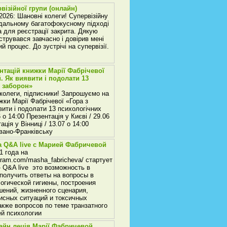
візійної групи (онлайн)
026: Шановні колеги! Супервізійну
одальному багатофокусному підході
 для реєстрації закрита. Дякую
струвався завчасно і довірив мені
й процес. До зустрічі на супервізії.
нтацій книжки Марії Фабрічевої
й. Як виявити і подолати 13
 заборон»
 колеги, підписники! Запрошуємо на
жки Марії Фабрічевої «Гора з
вити і подолати 13 психологічних
 о 14:00 Презентація у Києві / 29.06
ація у Вінниці / 13.07 о 14:00
Івано-Франківську
а Q&A live с Марией Фабричевой
1 года на
gram.com/masha_fabricheva/ стартует
- Q&A live это возможность в
получить ответы на вопросы в
огической гигиены, построения
ений, жизненного сценария,
исных ситуаций и токсичных
акже вопросов по теме транзатного
ей психологии
лайн леція Марії Фабричевой