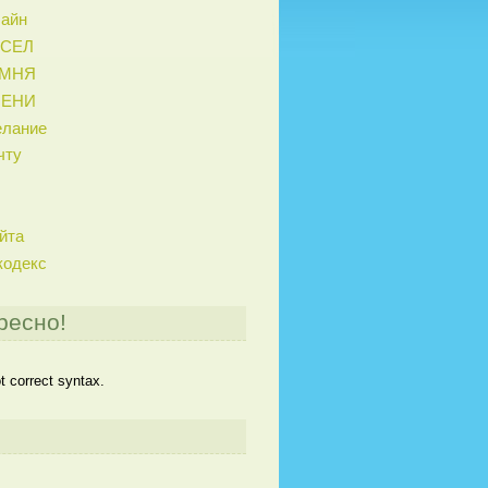
лайн
ИСЕЛ
АМНЯ
МЕНИ
елание
чту
йта
кодекс
ресно!
 correct syntax.