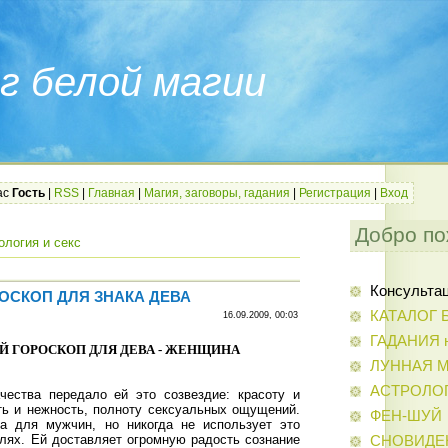
г белой магии
ас
Гость
|
RSS
|
Главная
|
Магия, заговоры, гадания
|
Регистрация
|
Вход
Добро по
ология и секс
Консульта
ОСКОП ДЛЯ ЗНАКА ДЕВА
КАТАЛОГ 
16.09.2009, 00:03
ГАДАНИЯ н
 ГОРОСКОП ДЛЯ ДЕВА - ЖЕНЩИНА
ЛУННАЯ 
АСТРОЛО
чества передало ей это созвездие: красоту и
сть и нежность, полноту сексуальных ощущений.
ФЕН-ШУЙ
на для мужчин, но никогда не использует это
елях. Ей доставляет огромную радость сознание
СНОВИДЕ