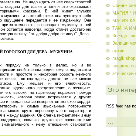
ждается ею. Не надо ждать от нее сверхстрастей
Сонник он
она создана для ласки и неги и это окрашивает
вторимыми красками. В ней живет глубоко
МАГИЯ Ч
к мужчине, и в его объятиях она чувствует себя
то ощущение передается и ее избраннику. Она
МАГИЯ К
е притягательность возвращает мужчину к ней
ТАЙНА И
он остается навсегда, когда станет достаточно
ростую истину: "от добра добра не ищут". Дева -
Звезда - ж
хозяйка.
Запиши ме
архив
 ГОРОСКОП ДЛЯ ДЕВА - МУЖЧИНА
magik shop
 к порядку не только в делах, но и во
правила са
нщинами свойственны родившемуся под знаком
этический 
ости и простоте и некоторая робость немного
е связи, так как здесь далеко не все можно
огикой. Ему мешает и его влюбчивость,
олько идеального представления о женщине.
Это инте
ти его высоки, но партнершу поражает прежде
ежность, которая редко встречается у других
ью и преданностью покоряет он женское сердце.
RSS feed has not
етворить и самые изысканные потребности
ена может круто перевернуть его характер, и
я в жажду мщения. Он слегка инфантилен и ему
поддержка, сколько дружеское расположение
...
внимательного к нему отношения становится