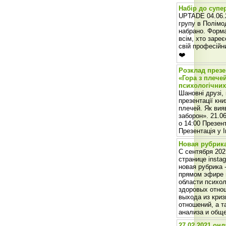
Набір до супер
UPTADE 04.06.2
групу в Полім
набрано. Форма
всім, хто зареє
свій професійни
❤️
Розклад презе
«Гора з плече
психологічних
Шановні друзі,
презентації кни
плечей. Як вия
заборон». 21.06
о 14:00 Презент
Презентація у 
Новая рубрик
С сентября 202
странице insta
новая рубрика 
прямом эфире 
области психол
здоровых отнош
выхода из криз
отношений, а т
анализа и общ
27.02.2021 он