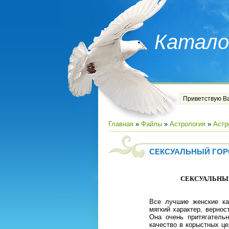
Катало
Приветствую В
Главная
»
Файлы
»
Астрология
»
Астр
СЕКСУАЛЬНЫЙ ГОР
СЕКСУАЛЬНЫЙ
Все лучшие женские ка
мягкий характер, верно
Она очень притягатель
качество в корыстных ц