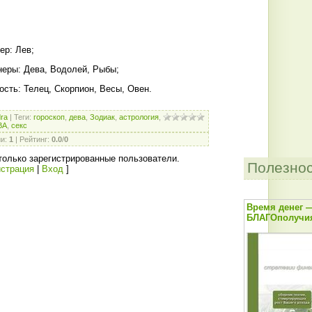
ер: Лев;
неры: Дева, Водолей, Рыбы;
сть: Телец, Скорпион, Весы, Овен.
dra
|
Теги
:
гороскоп
,
дева
,
Зодиак
,
астрология
,
ВА
,
секс
ии
:
1
|
Рейтинг
:
0.0
/
0
только зарегистрированные пользователи.
Полезно
истрация
|
Вход
]
Время денег 
БЛАГОполучия