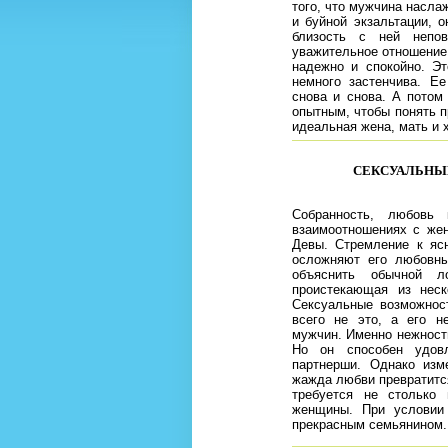
того, что мужчина насла
и буйной экзальтации, 
близость с ней непо
уважительное отношение 
надежно и спокойно. Э
немного застенчива. Е
снова и снова. А потом 
опытным, чтобы понять п
идеальная жена, мать и 
СЕКСУАЛЬНЫЙ
Собранность, любовь
взаимоотношениях с же
Девы. Стремление к ясн
осложняют его любовны
объяснить обычной л
проистекающая из неск
Сексуальные возможнос
всего не это, а его н
мужчин. Именно нежност
Но он способен удовл
партнерши. Однако изм
жажда любви превратитс
требуется не столько 
женщины. При условии 
прекрасным семьянином.