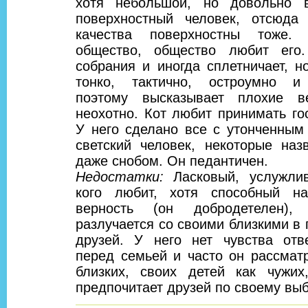
хотя небольшой, но довольно 
поверхностный человек, отсюда
качества поверхностны тоже.
общество, общество любит его
собрания и иногда сплетничает, н
тонко, тактично, остроумно и
поэтому высказывает плохие в
неохотно. Кот любит принимать го
У него сделано все с утонченным
светский человек, некоторые наз
даже снобом. Он педантичен.
Недостатки:
Ласковый, услужли
кого любит, хотя способный н
верность (он добродетелен),
разлучается со своими близкими в 
друзей. У него нет чувства отве
перед семьей и часто он рассмат
близких, своих детей как чужих
предпочитает друзей по своему вы