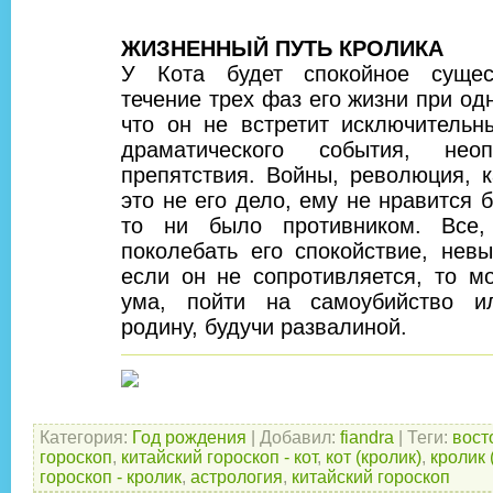
ЖИЗНЕННЫЙ ПУТЬ КРОЛИКА
У Кота будет спокойное сущес
течение трех фаз его жизни при од
что он не встретит исключительн
драматического события, неоп
препятствия. Войны, революция, 
это не его дело, ему не нравится 
то ни было противником. Все,
поколебать его спокойствие, нев
если он не сопротивляется, то м
ума, пойти на самоубийство и
родину, будучи развалиной.
Категория
:
Год рождения
|
Добавил
:
fiandra
|
Теги
:
вост
гороскоп
,
китайский гороскоп - кот
,
кот (кролик)
,
кролик 
гороскоп - кролик
,
астрология
,
китайский гороскоп