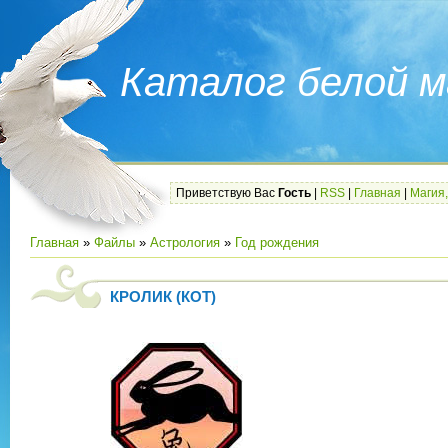
Каталог белой м
Приветствую Вас
Гость
|
RSS
|
Главная
|
Магия,
Главная
»
Файлы
»
Астрология
»
Год рождения
КРОЛИК (КОТ)