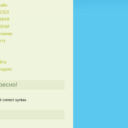
лайн
ИСЕЛ
АМНЯ
МЕНИ
елание
чту
йта
кодекс
ресно!
 correct syntax.