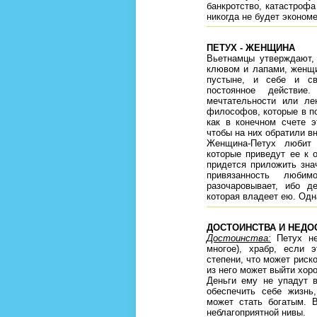
банкротство, катастрофа
никогда не будет экономе
ПЕТУХ - ЖЕНЩИНА
Вьетнамцы утверждают, 
клювом и лапами, женщи
пустыне, и себе и св
постоянное действи
мечтательности или ле
философов, которые в п
как в конечном счете э
чтобы на них обратили в
Женщина-Петух любит 
которые приведут ее к 
придется приложить зна
привязанность люби
разочаровывает, ибо д
которая владеет ею. Одн
ДОСТОИНСТВА И НЕДО
Достоинства:
Петух не 
многое), храбр, если 
степени, что может риск
из него может выйти хор
Деньги ему не упадут 
обеспечить себе жизнь
может стать богатым. 
неблагоприятной нивы.