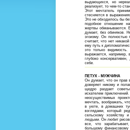
выдающихся, но нереа
реализует, то чем-то ста
Этот мечтатель прини
стесняется в выражениях
Это не обходилось бы бе
подобное отношение на
жертвы обманываются. В 
думает, без обиняков. Н
эгоизму. Он полностью 
считает, что нет никако
ему путь к дипломатическ
это только видимость.
выражается, например, 
глубоко консервативен,
себе.
ПЕТУХ - МУЖЧИНА
Он думает, что он прав 
доверяет никому и пола
щедро раздает советы
искателем приключений. 
неосуществимых проект
мечтать, воображать, что
в уюте, в домашних ту
взглядами, который ре
сельскому хозяйству и
людьми. Он любит рисова
все, что зарабатывает
большому финансовому р