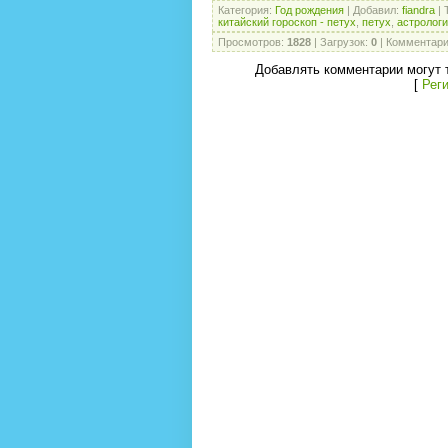
Категория
:
Год рождения
|
Добавил
:
fiandra
|
китайский гороскоп - петух
,
петух
,
астролог
Просмотров
:
1828
|
Загрузок
:
0
|
Комментар
Добавлять комментарии могут 
[
Рег