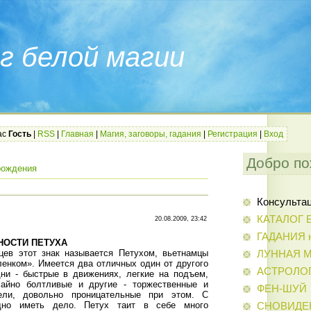
г белой магии
ас
Гость
|
RSS
|
Главная
|
Магия, заговоры, гадания
|
Регистрация
|
Вход
Добро по
рождения
Консульта
КАТАЛОГ 
20.08.2009, 23:42
ГАДАНИЯ н
НОСТИ ПЕТУХА
цев этот знак называется Петухом, вьетнамцы
ЛУННАЯ 
ленком». Имеется два отличных один от другого
АСТРОЛО
ни - быстрые в движениях, легкие на подъем,
чайно болтливые и другие - торжественные и
ФЕН-ШУЙ
тели, довольно проницательные при этом. С
дно иметь дело. Петух таит в себе много
СНОВИДЕ