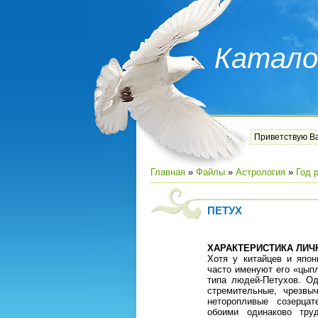
Катало
Приветствую В
Главная
»
Файлы
»
Астрология
»
Год 
ПЕТУХ
ХАРАКТЕРИСТИКА ЛИЧ
Хотя у китайцев и япон
часто именуют его «цып
типа людей-Петухов. Од
стремительные, чрезвы
неторопливые созерца
обоими одинаково тру