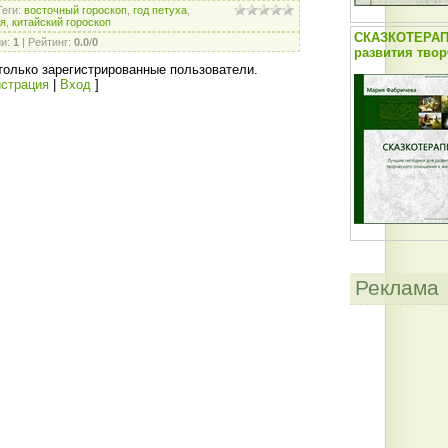
Теги
:
восточный гороскоп
,
год петуха
,
ия
,
китайский гороскоп
СКАЗКОТЕРАП
ии
:
1
|
Рейтинг
:
0.0
/
0
развития твор
только зарегистрированные пользователи.
истрация
|
Вход
]
Реклама