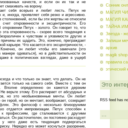
лизованных качеств, и если он их так и не
Сонник он
нет смахивать на ворону.
мает себя всерьез и любит лесть. Петух не
МАГИЯ Ч
 и, иногда, проявляет себя резко и агрессивно.
з столкновений, если бы эти жертвы не относили
МАГИЯ К
 счет откровенности и эксцентричности. Его
ТАЙНА И
откровении Петух - золото. Он говорит то, что
о эта откровенность - скорее всего тенденция к
Звезда - ж
безразличен к чувствам и уязвимости других и
й причины их щадить. Это, конечно, преграждает
Запиши ме
ой карьере. Что касается его эксцентричности, -
архив
 Конечно, он любит чтобы его замечали (это
в манере одеваться), но в действительности он
magik shop
 даже в политических взглядах, даже в ущерб
правила са
этический 
всегда и что только он знает, что делать. Он не
гается только на самого себя. Вместе с тем он
Это инте
. Вполне определенно он кажется дерзким
Не верьте этому. Его распирает от абсурдных и
ов, но это необыкновенные мечты. Он любит
RSS feed has not
 он герой, но он мечтает, воображает, созерцает
флях. Это философ с несколько близорукими
дко отдается импровизации. Петух способен к
...
 к профессиям, где сталкиваются с другими
ться. Он расточителен, он постоянно расходует
, у него даже есть тенденция подвергаться
иску. Нередко его может коснуться разорение,