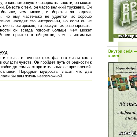
у, расположенную к созерцательности, он может
ни. Вместе с тем, он часто великий труженик. Он
 больше, чем может, и берется за задачи,
, но ему частенько не удается их хорошо
овном находят его интересным, но если он не
у очень осторожно, то рискует их разочаровать.
ьности он всегда говорит больше, чем может
 более приятен в обществе, чем в интимных
Внутри себя —
УХА
книга
 и срывы в течение трех фаз его жизни как в
в области чувств. Он пройдет путь от бедности к
 любви до самых отвратительных ее проявлений.
астливой. Народная мудрость гласит, что два
елали бы вам жизнь невозможной.