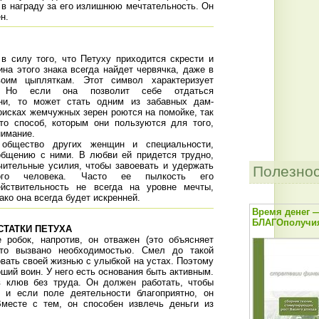
 в награду за его излишнюю мечтательность. Он
н.
в силу того, что Петуху приходится скрести и
на этого знака всегда найдет червячка, даже в
оим цыпляткам. Этот символ характеризует
е. Но если она позволит себе отдаться
ни, то может стать одним из забавных дам-
оисках жемчужных зерен роются на помойке, так
то способ, которым они пользуются для того,
нимание.
общество других женщин и специальности,
общению с ними. В любви ей придется трудно,
чительные усилия, чтобы завоевать и удержать
Полезно
мого человека. Часто ее пылкость его
ействительность не всегда на уровне мечты,
ако она всегда будет искренней.
Время денег 
БЛАГОполучия
СТАТКИ ПЕТУХА
робок, напротив, он отважен (это объясняет
это вызвано необходимостью. Смел до такой
овать своей жизнью с улыбкой на устах. Поэтому
оший воин. У него есть основания быть активным.
в клюв без труда. Он должен работать, чтобы
, и если поле деятельности благоприятно, он
Вместе с тем, он способен извлечь деньги из