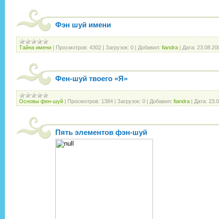
Фэн шуй имени
Тайна имени
|
Просмотров:
4302
|
Загрузок:
0
|
Добавил:
fiandra
|
Дата:
23.08.20
Фен-шуй твоего «Я»
Основы фен-шуй
|
Просмотров:
1384
|
Загрузок:
0
|
Добавил:
fiandra
|
Дата:
23.
Пять элементов фэн-шуй