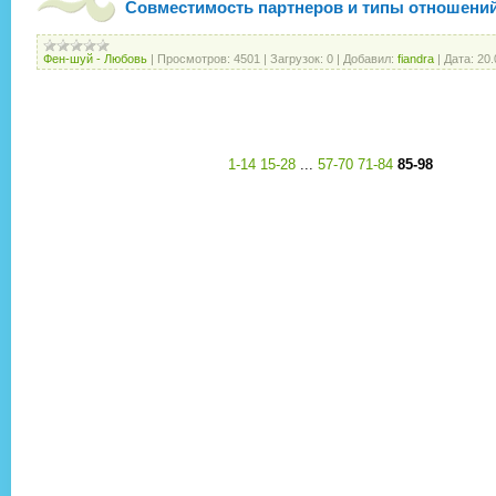
Совместимость партнеров и типы отношени
Фен-шуй - Любовь
|
Просмотров:
4501
|
Загрузок:
0
|
Добавил:
fiandra
|
Дата:
20.
1-14
15-28
...
57-70
71-84
85-98