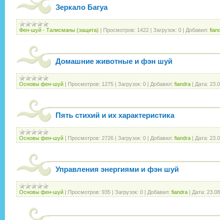
Зеркало Багуа
Фен-шуй - Талисманы (защита)
|
Просмотров:
1422
|
Загрузок:
0
|
Добавил:
fian
Домашние животные и фэн шуй
Основы фен-шуй
|
Просмотров:
1275
|
Загрузок:
0
|
Добавил:
fiandra
|
Дата:
23.
Пять стихий и их характеристика
Основы фен-шуй
|
Просмотров:
2726
|
Загрузок:
0
|
Добавил:
fiandra
|
Дата:
23.
Управления энергиями и фэн шуй
Основы фен-шуй
|
Просмотров:
935
|
Загрузок:
0
|
Добавил:
fiandra
|
Дата:
23.08