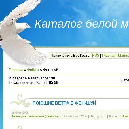
Каталог белой м
Приветствую Вас
Гость
|
RSS
|
Главная
|
Магия,
Главная
»
Файлы
» Фен-шуй
В разделе материалов
:
98
Стр
Показано материалов
:
85-98
ПОЮЩИЕ ВЕТРА В ФЕН-ШУЙ
Фен-шуй - Талисманы (защита)
|
Просмотров:
2283
|
Загрузок:
0
|
Добавил:
fian