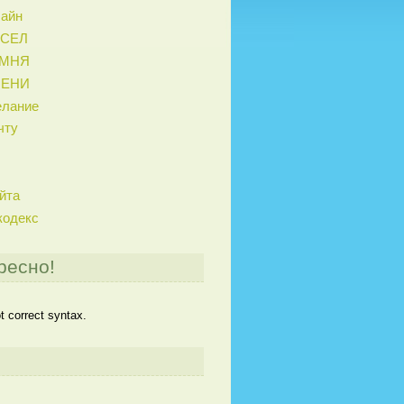
лайн
ИСЕЛ
АМНЯ
МЕНИ
елание
чту
йта
кодекс
ресно!
 correct syntax.