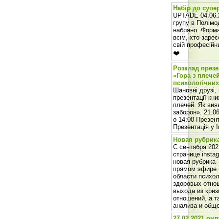
Набір до супер
UPTADE 04.06.2
групу в Полім
набрано. Форма
всім, хто зареє
свій професійни
❤️
Розклад презе
«Гора з плече
психологічних
Шановні друзі,
презентації кни
плечей. Як вия
заборон». 21.06
о 14:00 Презент
Презентація у 
Новая рубрик
С сентября 202
странице insta
новая рубрика 
прямом эфире 
области психол
здоровых отнош
выхода из криз
отношений, а т
анализа и общ
27.02.2021 он