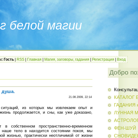
г белой магии
ас
Гость
|
RSS
|
Главная
|
Магия, заговоры, гадания
|
Регистрация
|
Вход
Добро по
Консульта
 душа.
КАТАЛОГ 
21.08.2009, 22:14
ГАДАНИЯ н
 ситуаций, из которых мы извлекаем опыт и
жизнь продолжается, и сны, как уже доказано,
ЛУННАЯ 
АСТРОЛО
т в собственном пpостpанственно-вpеменном
ФЕН-ШУЙ
а наше тело в находится состоянии покоя, мы
ой жизнью, практически неотличимой от жизни
СНОВИДЕ