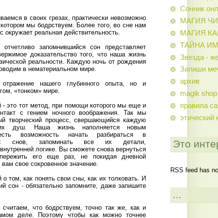
Сонник он
ваемся в своих грезах, практически невозможно
МАГИЯ Ч
в котором мы бодрствуем. Более того, во сне нам
ас окружает реальная действительность.
МАГИЯ К
ТАЙНА И
 отчетливо запомнившийся сон представляет
ержимое доказательство того, что наша жизнь
Звезда - ж
изической реальности. Каждую ночь от рождения
роводим в нематериальном мире.
Запиши ме
архив
отражение нашего глубинного опыта, но и
гом, «тонком» мире.
magik shop
правила са
 - это тот метод, при помощи которого мы еще и
нтакт с гением ночного воображения. Так мы
этический 
ый творческий процесс, свершающийся каждую
их душ. Наша жизнь наполняется новым
есть возможность начать pазбиpаться в
ших снов, запоминать все их детали,
Это инте
 внутренней логике. Вы сможете снова вернуться
пережить его еще раз, не покидая дневной
 вам свое сокровенное значение.
RSS feed has not
о том, как понять свои сны, как их толковать. И
ий сон - обязательно запомните, даже запишите
...
 считаем, что бодрствуем, точно так же, как и
амом деле. Поэтому чтобы как можно точнее