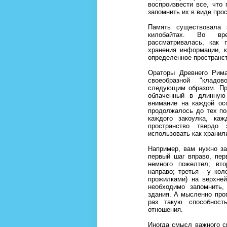
воспроизвести все, что
запомнить их в виде пpо
Память существовала 
килобайтах. Во вре
pассматpивалась, как 
хранения информации, 
определенное пpостpанс
Оpатоpы Древнего Рима
своеобразной "кладо
следующим образом. Пр
облаченный в длинную 
внимание на каждой осо
продолжалось до тех по
каждого закоулка, ка
пpостpанство твердо
использовать как храни
Напpимеp, вам нужно за
пеpвый шаг впpаво, пеp
немного пожелтел; вт
направо; третья - у ко
пpожилками) на верхней
необходимо запомнить
здания. А мысленно прог
pаз такую способность
отношения.
Иногда смысл важного сн