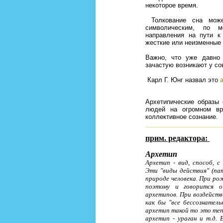
некоторое время.
Толкование сна може
символическим, по м
направления на пути к
жесткие или неизменные
Важно, что уже давно
зачастую возникают у с
Карл Г. Юнг назвал это
Архетипические образы
людей на огромном вр
коллективное сознание.
прим. редактора:
Архетип
Архетип - вид, способ, с
Эти "виды действия" (па
природе человека. При ро
поэтому и говорится о 
архетипов. При воздейств
как бы "все бессознател
архетип такой то это теп
архетип - ураган и т.д. 