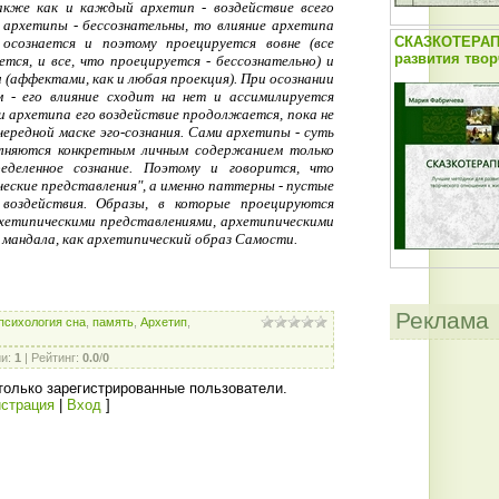
акже как и каждый архетип - воздействие всего
к архетипы - бессознательны, то влияние архетипа
СКАЗКОТЕРАП
 осознается и поэтому проецируется вовне (все
развития твор
ется, и все, что проецируется - бессознательно) и
(аффектами, как и любая проекция). При осознании
м - его влияние сходит на нет и ассимилируется
ии архетипа его воздействие продолжается, пока не
чередной маске эго-сознания. Сами архетипы - суть
лняются конкретным личным содержанием только
еделенное сознание. Поэтому и говорится, что
ческие представления", а именно паттерны - пустые
воздействия. Образы, в которые проецируются
хетипическими представлениями, архетипическими
р мандала, как архетипический образ Самости.
Реклама
психология сна
,
память
,
Архетип
,
ии
:
1
|
Рейтинг
:
0.0
/
0
только зарегистрированные пользователи.
истрация
|
Вход
]