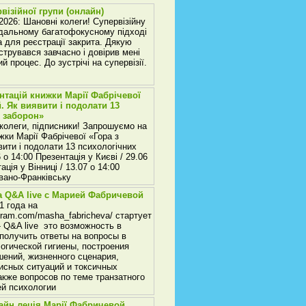
візійної групи (онлайн)
026: Шановні колеги! Супервізійну
одальному багатофокусному підході
 для реєстрації закрита. Дякую
струвався завчасно і довірив мені
й процес. До зустрічі на супервізії.
нтацій книжки Марії Фабрічевої
й. Як виявити і подолати 13
 заборон»
 колеги, підписники! Запрошуємо на
жки Марії Фабрічевої «Гора з
вити і подолати 13 психологічних
 о 14:00 Презентація у Києві / 29.06
ація у Вінниці / 13.07 о 14:00
Івано-Франківську
а Q&A live с Марией Фабричевой
1 года на
gram.com/masha_fabricheva/ стартует
- Q&A live это возможность в
получить ответы на вопросы в
огической гигиены, построения
ений, жизненного сценария,
исных ситуаций и токсичных
акже вопросов по теме транзатного
ей психологии
лайн леція Марії Фабричевой