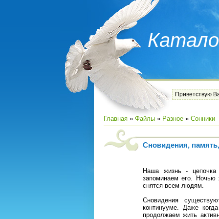
Катало
Приветствую В
Главная
»
Файлы
»
Разное
»
Сонники
Сновидения, память,
Наша жизнь - цепочка
запоминаем его. Ночью 
снятся всем людям.
Сновидения существую
континууме. Даже когд
продолжаем жить активн