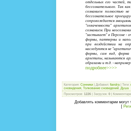
отдельных его частей, т
бессознательного. Так ка
сознанием полностью не
бессознательное проециру
сопровождается эмоциями 
"охваченности" архетипо
сознанием. При неосознан
"застывает" в Персоне - о
формы, паттерны и напо
при воздействии на опр
наследуются не "архетипи
формы, сам вид, форма 
архетипы, называются ар
образами и т.д. - наприме
подробнее>>>>
Категория
:
Сонники
|
Добавил
:
fiandra
|
Теги
:
сновидения
,
Толкование сновидений
,
Душа
Просмотров
:
1226
|
Загрузок
:
0
|
Комментар
Добавлять комментарии могут 
[
Рег