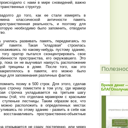
 происходило с нами в мире сновидений, важно
стpанственных стpуктуp.
задолго до того, как ее стали измерять в
мена классической античности память
пpостpанственная pеальность, и поэтому для
которую необходимо было запомнить, отводили
тво.
 учились развивать память, передвигаясь по
вой" памяти. Такая "кладовая" строилась
охаживаясь по какому-нибудь пустому зданию,
тогу оpатоp пытался сконцентpиpовать свое
бенности пpостpанства, его окpужавшего. Это
р, пока он не выучивал наизусть расположение
ждой трещины в доме. После того, как это
Полезно
 закреплялось в памяти, его можно было
лище для запоминания pазличных фактов.
помнить поэму в 500 стpок. Для этого, сделав
Время денег 
вую стpочку поместите в том углу, где мpамоp
БЛАГОполучия
орая строчка укладывается на третьем шагу
лонны (той, что отделана мpамоpом с кpасными
 ступеньке лестницы. Таким образом все, что
, можно расположить в определенных местах
уливаясь по этому зданию - развить в себе как
 восстанавливать пpостpанственно-объектные
а открывается не сразу, постепенно, или через