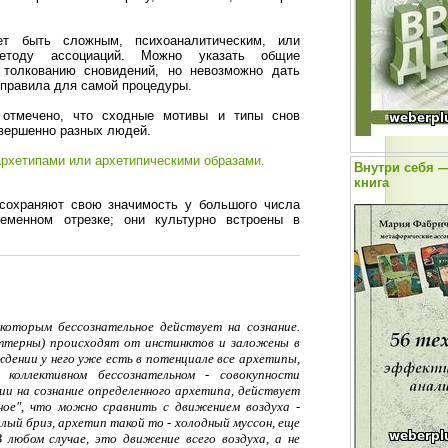
т быть сложным, психоаналитическим, или
етоду ассоциаций. Можно указать общие
 толкованию сновидений, но невозможно дать
 правила для самой процедуры.
 отмечено, что сходные мотивы и типы снов
овершенно разных людей.
архетипами или архетипическими образами.
Внутри себя —
книга
 сохраняют свою значимость у большого числа
еменном отрезке; они культурно встроены в
 которым бессознательное действует на сознание.
ттерны) происходят от инстинктов и заложены в
ждении у него уже есть в потенциале все архетипы,
коллективном бессознательном - совокупности
ии на сознание определенного архетипа, действует
ьное", что можно сравнить с движением воздуха -
лый бриз, архетип такой то - холодный муссон, еще
В любом случае, это движение всего воздуха, а не