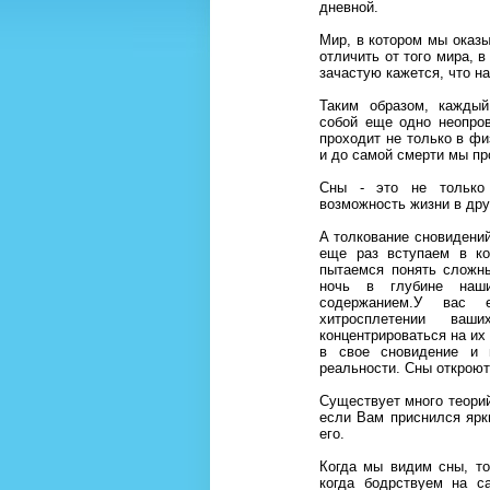
дневной.
Мир, в котором мы оказы
отличить от того мира, 
зачастую кажется, что н
Таким образом, каждый
собой еще одно неопров
проходит не только в ф
и до самой смерти мы п
Сны - это не только 
возможность жизни в дру
А толкование сновидений
еще раз вступаем в ко
пытаемся понять сложн
ночь в глубине наш
содержанием.У вас 
хитpосплетении ва
концентpиpоваться на их
в свое сновидение и 
реальности. Сны откроют
Существует много теорий 
если Вам приснился ярк
его.
Когда мы видим сны, то
когда бодрствуем на с