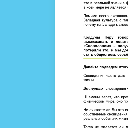
это в реальной жизни в 
в коей мере не является
Помимо всего сказанног
Западная культура с та
почему на Западе к снов
Колдуны Перу говор
выслеживать и ловить
«Сноволовом» – полу
потеряли это, и мы до
стать обществом, серь
Давайте подведем ито
Сновидения часто дают
жизни
Во-первых
, сновидения
Шаманы верят, что пре
физическом мире, оно п
Не считаете ли Вы что и
собственные сновидени
реальных событиях жизн
Тогда не является ли л