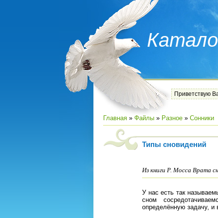
Катало
Приветствую В
Главная
»
Файлы
»
Разное
»
Сонники
Типы сновидений
Из книги Р. Мосса Врата с
У нас есть так называе
сном сосредотачивае
определённую задачу, и 