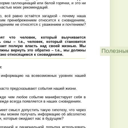
форме галлюцинаций или белой горячки, и это ни
 частью моих рекомендаций.
о, всё равно остаётся загадкой - почему наша
ким пренебрежением относится к сновидениям,
идениям не относятся с уважением и почтением?
ят что человек, который выучивается
 сны – т.е., человек, который становится
чает полную власть над своей жизнью. Мы
Полезны
лжны вернуть это обратно – т.е., мы должны
ёзно относящимся к сновидениям.
ги:
 информацию на всевозможных уровнях нашей
 часто предсказывают события нашей жизни.
жде чем любое событие манифестирует себя в
режде всегда появляется в наших сновидениях.
меет смысл допустить такую гипотезу, что через
я мы можем получать информацию об абсолютно
и, которые ожидают нас в будущем?
огичной и рациональной попытка использовать