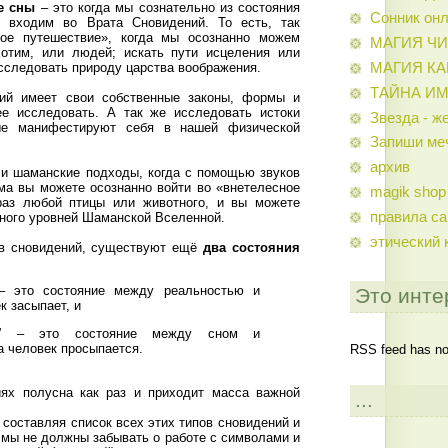
е сны
– это когда мы сознательно из состояния
Сонник он
и) входим во Врата Сновидений. То есть, так
ное путешествие», когда мы осознанно можем
МАГИЯ Ч
хотим, или людей; искать пути исцеления или
исследовать природу царства воображения.
МАГИЯ К
ТАЙНА И
ий имеет свои собственные законы, формы и
е исследовать. А так же исследовать истоки
Звезда - ж
рые манифестируют себя в нашей физической
Запиши ме
архив
и шаманские подходы, когда с помощью звуков
тма вы можете осознанно войти во «внетелесное
magik shop
раз любой птицы или животного, и вы можете
правила са
много уровней Шаманской Вселенной.
этический 
в сновидений, существуют ещё
два состояния
 – это состояние между реальностью и
Это инте
ек засыпает, и
нг” – это состояние между сном и
да человек просыпается.
RSS feed has not
иях полусна как раз и приходит масса важной
...
, составляя список всех этих типов сновидений и
 мы не должны забывать о работе с символами и