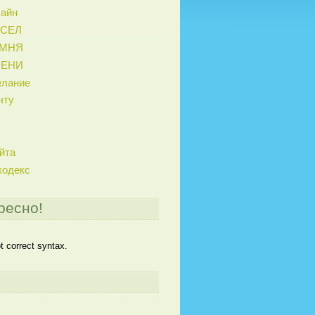
лайн
ИСЕЛ
АМНЯ
МЕНИ
елание
чту
йта
кодекс
ресно!
 correct syntax.