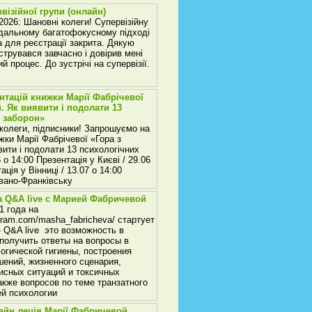
візійної групи (онлайн)
026: Шановні колеги! Супервізійну
одальному багатофокусному підході
 для реєстрації закрита. Дякую
струвався завчасно і довірив мені
й процес. До зустрічі на супервізії.
нтацій книжки Марії Фабрічевої
й. Як виявити і подолати 13
 заборон»
 колеги, підписники! Запрошуємо на
жки Марії Фабрічевої «Гора з
вити і подолати 13 психологічних
 о 14:00 Презентація у Києві / 29.06
ація у Вінниці / 13.07 о 14:00
Івано-Франківську
а Q&A live с Марией Фабричевой
1 года на
gram.com/masha_fabricheva/ стартует
- Q&A live это возможность в
получить ответы на вопросы в
огической гигиены, построения
ений, жизненного сценария,
исных ситуаций и токсичных
акже вопросов по теме транзатного
ей психологии
лайн леція Марії Фабричевой