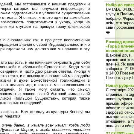
дений, мы встречаемся с нашими предками и
Набір до супер
 через которых мы получаем информацию о
UPTADE 04.06.2
можем подготовиться к условиям существования
групу в Полім
го плана. Я считаю, что это один из важнейших
набрано. Форма
возможность подготовиться к уходу, когда на
всім, хто зареє
изни мы ступаем на прямую тропу физической
свій професійни
❤️
ю о сновидениях как о процессе воспоминания
Розклад презе
звращения Знания о своей Индивидуальности и о
«Гора з плече
ринадлежали нам до того как мы пришли в эту
психологічних
Шановні друзі,
презентації кни
 кто мы есть, и мы начинаем открывать для себя
плечей. Як вия
ленькой» и «большой» Сущностью. Когда меня
заборон». 21.06
овидений, я часто даю разные ответы. Иногда я
о 14:00 Презент
– это театр, и с помощью сновидений мы создаём
Презентація у 
жизни в духе Божественной трагикомедии в
овых великих игр, в которые мы вовлекаемся со
Новая рубрик
отдачей. Я также могу сказать, что смысл
С сентября 202
 знакомстве заново нашей бытовой «маленькой
странице insta
ликой «большой Сущностью», которая также
новая рубрика 
ощью наших сновидений.
прямом эфире 
области психол
 рассказать Вам легенду из культуры Венесуэлы
здоровых отнош
ени Медатия:
выхода из криз
отношений, а т
очень давно, в начале всех начал, когда люди
анализа и общ
 Духовным Миром, и когда появилась трещина
27.02.2021 он