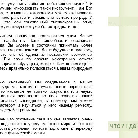
лью улучшить события собственной жизни? Я
умием игнорировать такой инструмент. Нам Бог
ар, с помощью которого мы можем сканировать
пространство и время, вне всяких преград. И
...
– это мой собственный тысячекратный опыт,
окументирую вот уже более тридцати лет.
иться правильно пользоваться этим Вашим
 наработать Ваши способности опознавать
гда Вы будете в состоянии принимать более
свою очередь изменит Ваше будущее к лучшему,
 это сны об одном из нескольких возможных
 и Вы сами по своему усмотрению можете
 варианты будущего, которые Вам не подходят...
итесь правильно пользоваться Вашим природным
ью сновидений мы соединяемся с нашим
ткуда мы можем получать новые перспективы
это касается не только искусства или науки.
являться абсолютно во всех областях нашей
знанных сновидений, к примеру, мы можем
астером и научиться у него нашему ремеслу.
здесь безграничны.
ен что осознание себя во сне является очень
 подготовке к уходу из этого мира и что это
Что? Где
сства умирания, то есть подготовки к переходу
осле физической смерти.