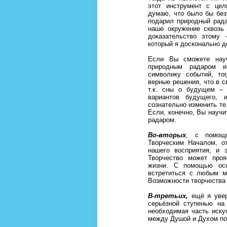
этот инструмент с це
думаю, что было бы без
подарил природный рад
наше окружение сквозь 
доказательство этому 
который я досконально д
Если Вы сможете науч
природным радаром и
символику событий, то
верные решения, что в 
т.к. сны о будущем –
вариантов будущего,
сознательно изменить те
Если, конечно, Вы науч
радаром.
Во-вторых
, с помощ
Творческим Началом, о
нашего восприятия, и 
Творчество может про
жизни. С помощью осо
встретиться с любым м
Возможности творчества 
В-третьих,
ещё я увер
серьёзной ступенью на
необходимая часть иску
между Душой и Духом п