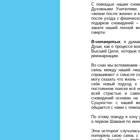
С помощью наших снови
Духовными Учителями,
«жизни после жизни» и 
после ухода с физическо
подарков сновидений – 
закате нашей личной ж
смерти.
В-четвертых
, я дума
Души, как о процессе во
Высшей Цели, которые п
реинкарнацию.
Во снах мы вспоминаем -
связь между нашей «ма
спрашивают о смысле сн
могу сказать что жизнь 
себе новый подход к 
постоянном поиске всё н
всей страстью и само
сновидений основан на
Сущности» с нашей ве
общается с нами с пом
По этому поводу я хочу
о первом Шамане по им
Эта история случилась 
потеряли свою связь с