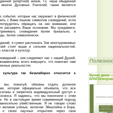
енной (алертной) жизни, т.к. наша обыденная
 многих Духовных Учителей, также является
е события, которые нас окружают в физической
орить с Вами языком символов сновидений, если
потрудитесь обращать на них внимание, или
ёте расширять Ваше осознание. Мы нуждаемся,
спринимать сновидения более буквально, и
едь, более символически.
дений, я сумел распознать Зов многоуровневых
язей стоят выше и сильнее национальностей,
 классов и культур.
новидений – они соединяют нас с нашей Душой,
Полезно
 взаимосвязь всего живущего, что помогает нам
твенных реальностях.
 культура так безалаберно относится к
Время денег 
БЛАГОполучия
 мы, пожалуй, обязаны отдать должное
ции, которая официально объявила, что все
 сатаны и запретила индивидуальный доступ к
Космоса. Я надеюсь, что мы покончили с этим
м. Но в настоящее время современный подход
равносильно убийственным. Я не говорю слово
се великие учёные, включая Эйнштейна и Бора,
 о своих научных открытиях через свои