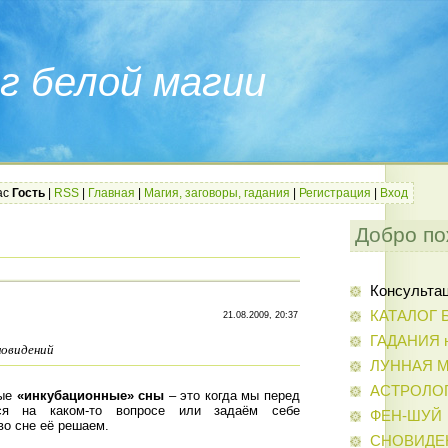
г белой магии
ас
Гость
|
RSS
|
Главная
|
Магия, заговоры, гадания
|
Регистрация
|
Вход
Добро по
Консульта
КАТАЛОГ 
21.08.2009, 20:37
ГАДАНИЯ н
новидений
ЛУННАЯ 
АСТРОЛО
мые
«инкубационные» сны
– это когда мы перед
мся на каком-то вопросе или задаём себе
ФЕН-ШУЙ
во сне её решаем.
СНОВИДЕ