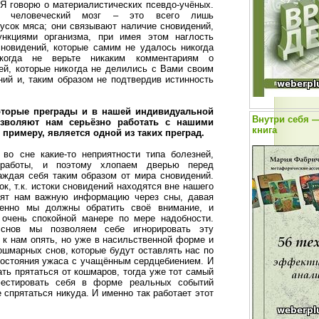
 Я говорю о материалистических псевдо-учёных.
о человеческий мозг – это всего лишь
усок мяса; они связывают наличие сновидений,
нкциями организма, при имея этом наглость
новидений, которые самим не удалось никогда
икогда не верьте никаким комментариям о
ей, которые никогда не делились с Вами своим
ий и, таким образом не подтвердив истинность
оторые преграды и в нашей индивидуальной
Внутри себя —
озволяют нам серьёзно работать с нашими
книга
 примеру, является одной из таких преград.
во сне какие-то неприятности типа болезней,
 работы, и поэтому хлопаем дверью перед
аждая себя таким образом от мира сновидений.
ок, т.к. истоки сновидений находятся вне нашего
сят нам важную информацию через сны, давая
менно мы должны обратить своё внимание, и
 очень спокойной манере по мере надобности.
снов мы позволяем себе игнорировать эту
 к нам опять, но уже в насильственной форме и
ошмарных снов, которые будут оставлять нас по
состояния ужаса с учащённым сердцебиением. И
ть прятаться от кошмаров, тогда уже тот самый
фестировать себя в форме реальных событий
е спрятаться никуда. И именно так работает этот