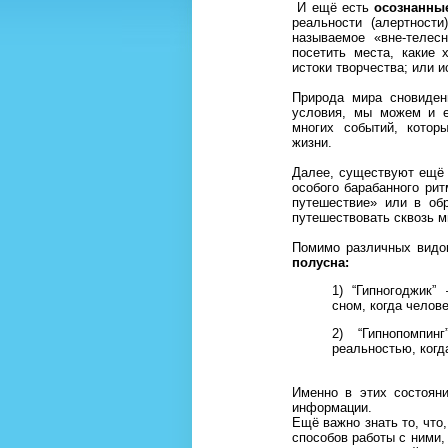
И ещё есть
осознанны
реальности (алертност
называемое «вне-телес
посетить места, какие 
истоки творчества; или 
Природа мира сновиден
условия, мы можем и е
многих событий, кото
жизни.
Далее, существуют ещё 
особого барабанного ри
путешествие» или в об
путешествовать сквозь 
Помимо различных видо
полусна:
1) “Гипногоджик”
сном, когда челов
2) “Гипнопомпи
реальностью, ког
Именно в этих состоян
информации.
Ещё важно знать то, что
способов работы с ними,