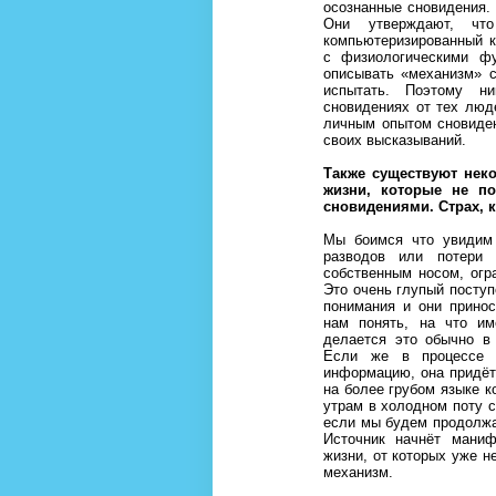
осознанные сновидения.
Они утверждают, чт
компьютеризированный к
с физиологическими фу
описывать «механизм» с
испытать. Поэтому н
сновидениях от тех люд
личным опытом сновиден
своих высказываний.
Также существуют нек
жизни, которые не п
сновидениями. Страх, к
Мы боимся что увидим 
разводов или потери
собственным носом, огр
Это очень глупый поступ
понимания и они прино
нам понять, на что и
делается это обычно в
Если же в процессе 
информацию, она придёт
на более грубом языке к
утрам в холодном поту 
если мы будем продолжа
Источник начнёт мани
жизни, от которых уже н
механизм.