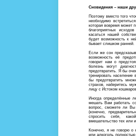
Сновидения – наши др
Поэтому вместо того что
необходимо встретитьс
которая вовремя может п
благоприятных исходо
касаться нашей собств
будет возможность к ней
бывает слишком ранней
Если же сон предсказыв
возможность её предот
говорит нам о предстоя
болезнь могут диагнос
предотвратить. Я бы оче
тренировать население 
бы предотвратить множ
страхов, наберитесь му
лицу с Истоком кошмаров
Иногда определённые л
мешать Вам работать со
вопрос, сможете ли Вы
(конечно, предварител
спросить себя, как
вмешательство тех или 
Конечно, я не говорю о 
или алкоголь полностью