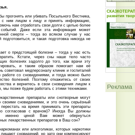
узья.
СКАЗКОТЕРАП
развития твор
бы прогонять или убивать Посыльного Вестника,
я с ним лицом к лицу и принять информацию,
омочь нам отработать свои долги с целью более
в событий. Даже если эта информация может
енной смерти – тогда во всяком случае у нас
 подготовиться, и такая подготовка никогда не
.
ает о предстоящей болезни – тогда у нас есть
вратить. Кстати, через сны наше тело часто
щих болезнях задолго до того, как врачи эту
тировать, и таким образом помогает нам её
нь советовал медперсоналу клиник и госпиталей
в работе со сновидениями, и тогда можно было
ество болезней. Поэтому откажитесь от своих
жества и вернитесь в свои сновидения лицом к
Реклама
, мы позже будем работать с этими техниками.
екарственные препараты или снотворные могут
 своими сновидениями, и это очень серьёзный
 перестать на время принимать эти препараты
ьно согласовав с врачом)? Иногда Вы должны
ой именно ценой Вам может обернуться
иных лекарственных препаратов в Ваш сон?
наркоманах или алкоголиках, которых наркотики
 лишают сновидений, но зато они компенсируют